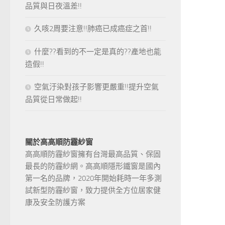
品質與日夜溫差!!
久咳2周要注意!!肺癌已成癌症之首!!
什麼??看到的不一定是真的??產地也能
造假!!
空氣汙染對孩子影響更嚴重!!提升空氣
品質從日常做起!!
關於高高順防霾紗窗
高高順防霾紗窗擁有台灣最高品質、保固
最長的防霾紗網。高高順隱形鐵窗是國內
第一名的品牌，2020年開始耗時一年多測
試新型防霾紗窗，致力提供全方位居家健
康及安全防護方案