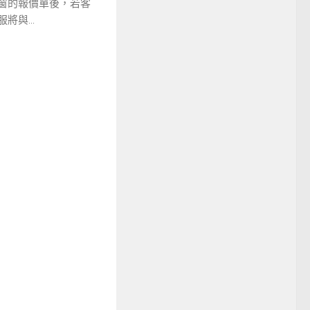
窗的報價單後，若客
與...