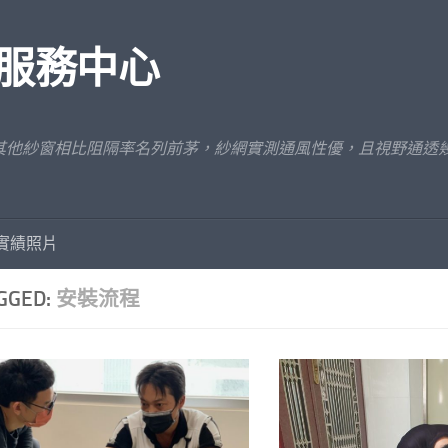
服務中心
其他紗窗相比阻隔率名列前茅，紗網實測通風性優，且視野通透
實績照片
GGED:
安裝流程