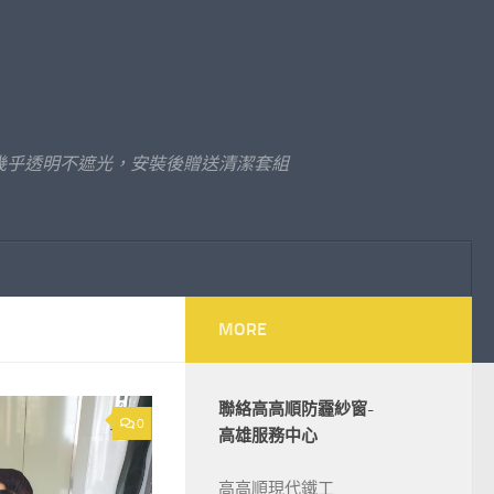
幾乎透明不遮光，安裝後贈送清潔套組
MORE
聯絡高高順防霾紗窗-
0
高雄服務中心
高高順現代鐵工