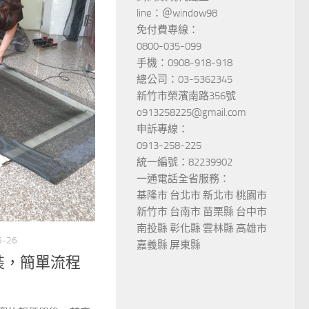
line：＠window98
免付費專線：
0800-035-099
手機：0908-918-918
總公司：03-5362345
新竹市榮濱南路356號
o913258225@gmail.com
申訴專線：
0913-258-225
統一編號：82239902
一通電話全省服務：
基隆市 台北市 新北市 桃園市
新竹市 台南市 苗栗縣 台中市
南投縣 彰化縣 雲林縣 高雄市
5-26
嘉義縣 屏東縣
裝，簡單流程