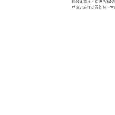
經過丈量後，提供防霾紗
戶決定施作防霾紗網，客服將