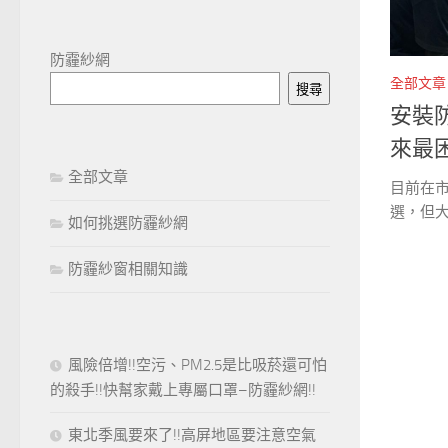
防霾紗網
全部文章
搜尋
安裝
來最
全部文章
目前在
選，但大
如何挑選防霾紗網
防霾紗窗相關知識
風險倍增!!空污、PM2.5是比吸菸還可怕
的殺手!!快幫家戴上專屬口罩–防霾紗網!!
東北季風要來了!!高屏地區要注意空氣