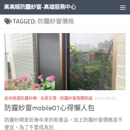
高高順防霾紗窗-高雄服務中心
Skip to content
TAGGED:
防霾紗窗價格
如何挑選防霾紗網
/
全部文章
/
防霾紗窗相關知識
2023-03-24
防霾紗窗mobile01心得懶人包
防霾紗網是近幾年來的新產品，加上防霾紗窗價格並不
便宜，為了不要成為別...