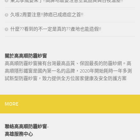
東北季風要來了!!高屏地區要注意空氣品質與日夜溫差!!
久咳2周要注意!!肺癌已成癌症之首!!
什麼??看到的不一定是真的??產地也能造假!!
關於高高順防霾紗窗
高高順防霾紗窗擁有台灣最高品質、保固最長的防霾紗網。高
高順隱形鐵窗是國內第一名的品牌，2020年開始耗時一年多測
試新型防霾紗窗，致力提供全方位居家健康及安全防護方案
MORE
聯絡高高順防霾紗窗-
高雄服務中心