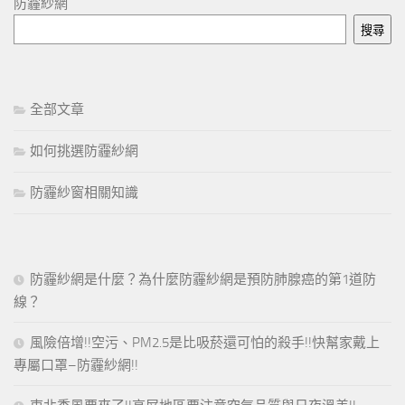
防霾紗網
搜尋
全部文章
如何挑選防霾紗網
防霾紗窗相關知識
防霾紗網是什麼？為什麼防霾紗網是預防肺腺癌的第1道防
線？
風險倍增!!空污、PM2.5是比吸菸還可怕的殺手!!快幫家戴上
專屬口罩–防霾紗網!!