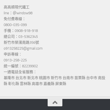
高高順現代鐵工
line：＠window98
免付費專線：
0800-035-099
手機：0908-918-918
總公司：03-5362345
新竹市榮濱南路356號
o913258225@gmail.com
申訴專線：
0913-258-225
統一編號：82239902
一通電話全省服務：
基隆市 台北市 新北市 桃園市 新竹市 台南市 苗栗縣 台中市 南投
縣 彰化縣 雲林縣 高雄市 嘉義縣 屏東縣